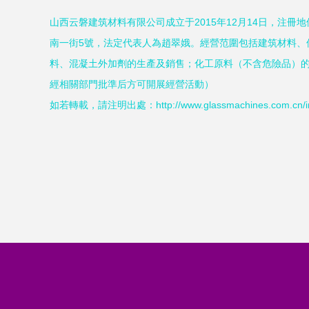
山西云磐建筑材料有限公司成立于2015年12月14日，注冊
南一街5號，法定代表人為趙翠娥。經營范圍包括建筑材料、
料、混凝土外加劑的生產及銷售；化工原料（不含危險品）
經相關部門批準后方可開展經營活動）
如若轉載，請注明出處：http://www.glassmachines.com.cn/intr