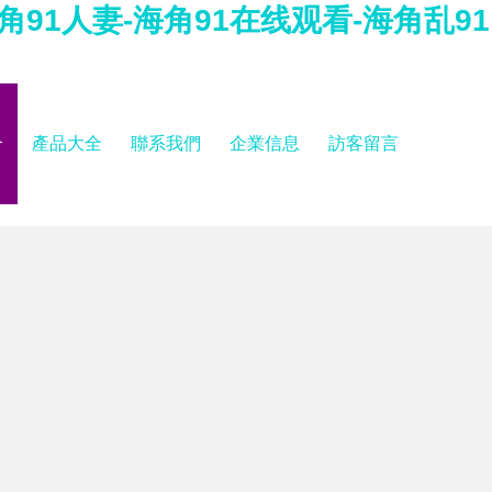
91人妻-海角91在线观看-海角乱91
介
產品大全
聯系我們
企業信息
訪客留言