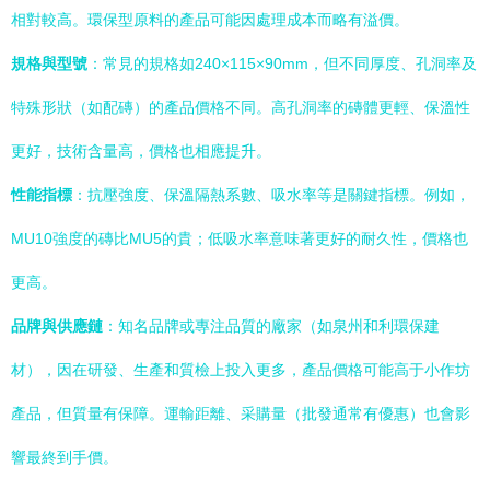
相對較高。環保型原料的產品可能因處理成本而略有溢價。
規格與型號
：常見的規格如240×115×90mm，但不同厚度、孔洞率及
特殊形狀（如配磚）的產品價格不同。高孔洞率的磚體更輕、保溫性
更好，技術含量高，價格也相應提升。
性能指標
：抗壓強度、保溫隔熱系數、吸水率等是關鍵指標。例如，
MU10強度的磚比MU5的貴；低吸水率意味著更好的耐久性，價格也
更高。
品牌與供應鏈
：知名品牌或專注品質的廠家（如泉州和利環保建
材），因在研發、生產和質檢上投入更多，產品價格可能高于小作坊
產品，但質量有保障。運輸距離、采購量（批發通常有優惠）也會影
響最終到手價。