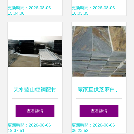
為工地提供高效周
材工程高效建設
更新時間：2026-08-06
更新時間：2026-08-06
15:04:06
16:03:35
轉建筑模板與防水
——180度彎管生
材料解決方案
產廠家推薦
天水藍山輕鋼龍骨
廠家直供芝麻白、
橋南家居城新店開
文化石、瓦板 建筑
查看詳情
查看詳情
業盛典，引領綠色
建材領域的優選材
更新時間：2026-08-06
更新時間：2026-08-06
19:37:51
06:23:52