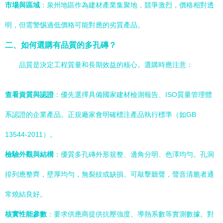
市場與區域
：泉州地區作為建材產業集聚地，競爭激烈，價格相對透
明，但需警惕過低價格可能對應的劣質產品。
二、如何選購有品質的多孔磚？
品質是決定工程質量和長期效益的核心。選購時應注意：
查看資質與認證
：優先選擇具備國家建材檢測報告、ISO質量管理體
系認證的企業產品。正規廠家會明確標注產品執行標準（如GB
13544-2011）。
檢驗外觀與結構
：優質多孔磚外形規整、邊角分明、色澤均勻。孔洞
排列應整齊，壁厚均勻，無裂紋或缺損。可敲擊聽聲，聲音清脆者通
常燒結良好。
核實性能參數
：要求供應商提供抗壓強度、導熱系數等實測數據。對